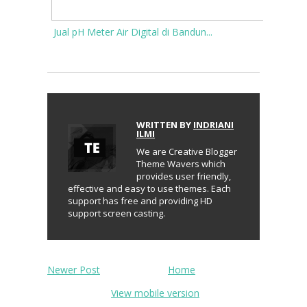
Jual pH Meter Air Digital di Bandun...
WRITTEN BY
INDRIANI
ILMI
We are Creative Blogger
Theme Wavers which
provides user friendly,
effective and easy to use themes. Each
support has free and providing HD
support screen casting.
Newer Post
Home
View mobile version