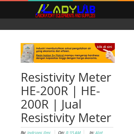
Resistivity Meter
HE-200R | HE-
200R | Jual
Resistivity Meter
By:
Indriani Ilmi
On:
8:35 AM
In:
Alat