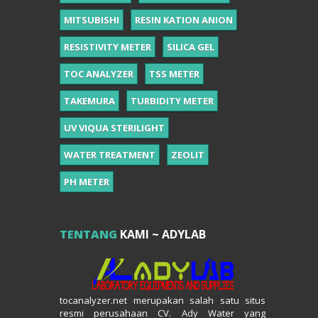
MITSUBISHI
RESIN KATION ANION
RESISTIVITY METER
SILICA GEL
TOC ANALYZER
TSS METER
TAKEMURA
TURBIDITY METER
UV VIQUA STERILIGHT
WATER TREATMENT
ZEOLIT
PH METER
TENTANG
KAMI ~ ADYLAB
tocanalyzer.net merupakan salah satu situs
resmi perusahaan CV. Ady Water yang