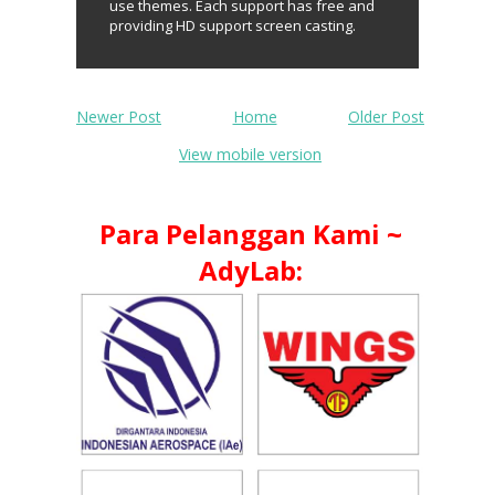
use themes. Each support has free and
providing HD support screen casting.
Newer Post
Home
Older Post
View mobile version
Para Pelanggan Kami ~
AdyLab: