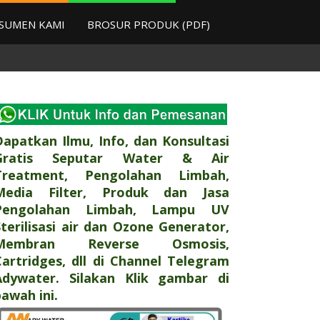
SUMEN KAMI
BROSUR PRODUK (PDF)
Dapatkan Ilmu, Info, dan Konsultasi
Gratis Seputar Water & Air
Treatment, Pengolahan Limbah,
Media Filter, Produk dan Jasa
Pengolahan Limbah, Lampu UV
Sterilisasi air dan Ozone Generator,
Membran Reverse Osmosis,
Cartridges, dll di Channel Telegram
Adywater. Silakan Klik gambar di
awah ini.