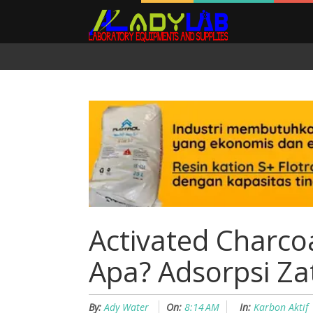
Activated Charc
Apa? Adsorpsi Za
By:
Ady Water
On:
8:14 AM
In:
Karbon Aktif