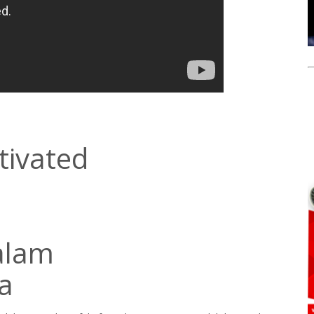
ivated
alam
a