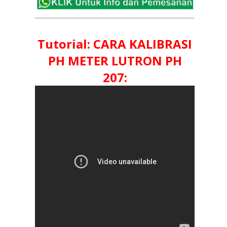
Tutorial: CARA KALIBRASI
PH METER LUTRON PH
207: