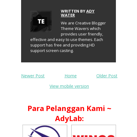
WRITTEN BY
ADY
WATER
We are Creative Blogger
Theme Wavers which
provides user friendly,
effective and easy to use themes. Each
support has free and providing HD
support screen casting.
Newer Post
Home
Older Post
View mobile version
Para Pelanggan Kami ~
AdyLab: