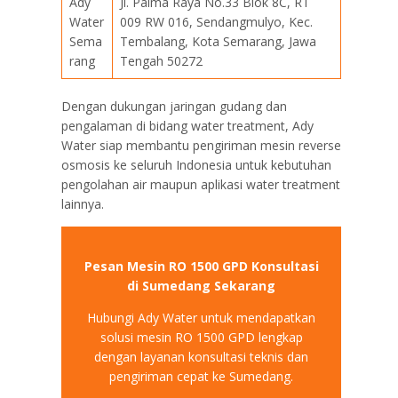
Ady
Jl. Palma Raya No.33 Blok 8C, RT
Water
009 RW 016, Sendangmulyo, Kec.
Sema
Tembalang, Kota Semarang, Jawa
rang
Tengah 50272
Dengan dukungan jaringan gudang dan
pengalaman di bidang water treatment, Ady
Water siap membantu pengiriman mesin reverse
osmosis ke seluruh Indonesia untuk kebutuhan
pengolahan air maupun aplikasi water treatment
lainnya.
Pesan Mesin RO 1500 GPD Konsultasi
di Sumedang Sekarang
Hubungi Ady Water untuk mendapatkan
solusi mesin RO 1500 GPD lengkap
dengan layanan konsultasi teknis dan
pengiriman cepat ke Sumedang.