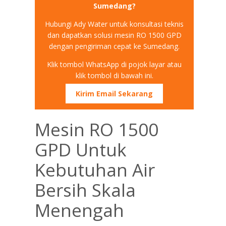
Sumedang?
Hubungi Ady Water untuk konsultasi teknis
dan dapatkan solusi mesin RO 1500 GPD
dengan pengiriman cepat ke Sumedang.
Klik tombol WhatsApp di pojok layar atau
klik tombol di bawah ini.
Kirim Email Sekarang
Mesin RO 1500
GPD Untuk
Kebutuhan Air
Bersih Skala
Menengah