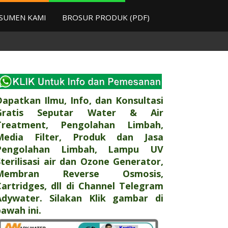
SUMEN KAMI
BROSUR PRODUK (PDF)
Dapatkan Ilmu, Info, dan Konsultasi
Gratis Seputar Water & Air
Treatment, Pengolahan Limbah,
Media Filter, Produk dan Jasa
Pengolahan Limbah, Lampu UV
Sterilisasi air dan Ozone Generator,
Membran Reverse Osmosis,
Cartridges, dll di Channel Telegram
Adywater. Silakan Klik gambar di
awah ini.