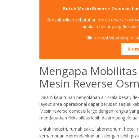
Butuh Mesin Reverse Osmosis La
Konsultasikan kebutuhan mesin reverse osmo
air skala besar yang fleksib
Klik tombol WhatsApp di po
Kiri
Mengapa Mobilitas 
Mesin Reverse Osm
Dalam kebutuhan pengolahan air skala besar, flek
layout area operasional dapat berubah sesuai ke
Mesin reverse osmosis large dengan rangka ya
mendapatkan fleksibilitas lebih dalam pengelolaan 
Untuk industri, rumah sakit, laboratorium, hotel, 
kemampuan memindahkan unit dengan lebih praktis