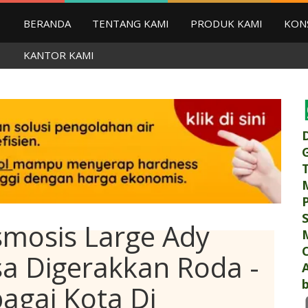
BERANDA
TENTANG KAMI
PRODUK KAMI
KON
KANTOR KAMI
smosis Large Ady
a Digerakkan Roda -
b
agai Kota Di