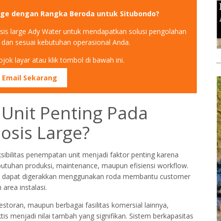
rge dengan Rangka Beroda untuk Situbondo?
sis large Ady Water untuk mendapatkan solusi pengolahan
el dan sesuai kebutuhan operasional Anda.
jok layar atau klik tombol di bawah ini.
m Email Sekarang
Unit Penting Pada
osis Large?
sibilitas penempatan unit menjadi faktor penting karena
butuhan produksi, maintenance, maupun efisiensi workflow.
ng dapat digerakkan menggunakan roda membantu customer
area instalasi.
restoran, maupun berbagai fasilitas komersial lainnya,
 menjadi nilai tambah yang signifikan. Sistem berkapasitas