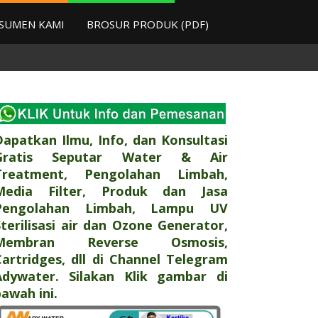
SUMEN KAMI
BROSUR PRODUK (PDF)
Dapatkan Ilmu, Info, dan Konsultasi
Gratis Seputar Water & Air
Treatment, Pengolahan Limbah,
Media Filter, Produk dan Jasa
Pengolahan Limbah, Lampu UV
Sterilisasi air dan Ozone Generator,
Membran Reverse Osmosis,
Cartridges, dll di Channel Telegram
Adywater. Silakan Klik gambar di
awah ini.