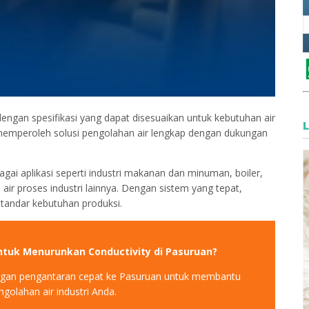
ngan spesifikasi yang dapat disesuaikan untuk kebutuhan air
 memperoleh solusi pengolahan air lengkap dengan dukungan
ai aplikasi seperti industri makanan dan minuman, boiler,
air proses industri lainnya. Dengan sistem yang tepat,
 standar kebutuhan produksi.
tuk Menurunkan Conductivity di Pasuruan?
ngan pengantaran cepat ke Pasuruan untuk membantu
golahan air industri Anda.